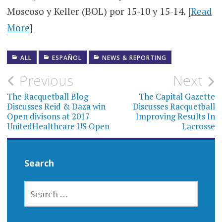
Moscoso y Keller (BOL) por 15-10 y 15-14. [
Read
More
]
ALL
ESPAÑOL
NEWS & REPORTING
Post
Previous
Next
navigation
The Racquetball Blog
The Capital Gazette
Discusses Reid & Daza win
Discusses Racquetball
Open divisons at 2017
Improving Results In
UnitedHealthcare US Open
Lacrosse
Search
SEARCH
FOR: