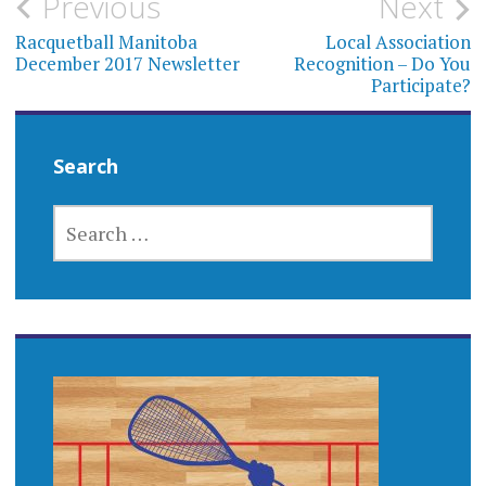
Post
Previous
Next
navigation
Racquetball Manitoba
Local Association
December 2017 Newsletter
Recognition – Do You
Participate?
Search
SEARCH
FOR: