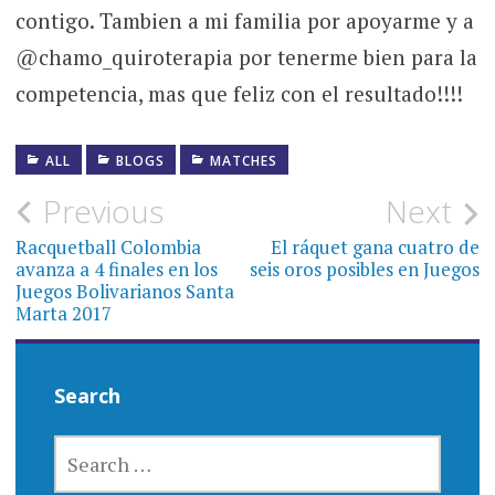
contigo. Tambien a mi familia por apoyarme y a
@chamo_quiroterapia por tenerme bien para la
competencia, mas que feliz con el resultado!!!!
ALL
BLOGS
MATCHES
Post
Previous
Next
navigation
Racquetball Colombia
El ráquet gana cuatro de
avanza a 4 finales en los
seis oros posibles en Juegos
Juegos Bolivarianos Santa
Marta 2017
Search
SEARCH
FOR: