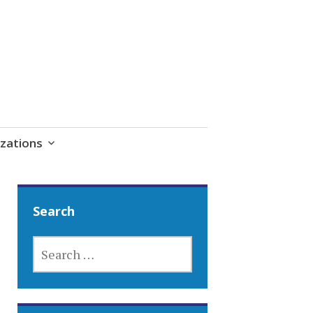
zations
Search
SEARCH
FOR: