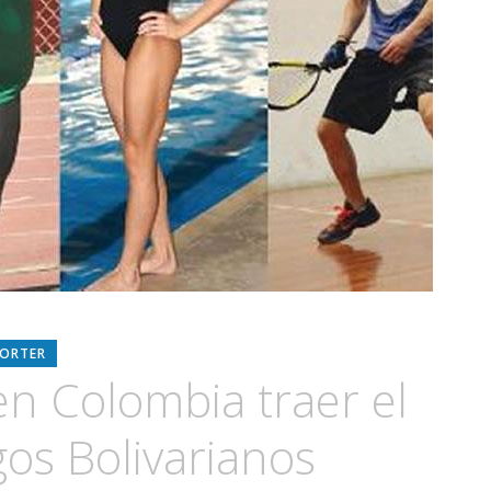
PORTER
en Colombia traer el
egos Bolivarianos