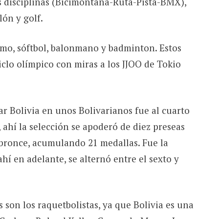
es disciplinas (Bicimontaña-Ruta-Pista-BMX),
lón y golf.
emo, sóftbol, balonmano y badminton. Estos
clo olímpico con miras a los JJOO de Tokio
r Bolivia en unos Bolivarianos fue al cuarto
 ahí la selección se apoderó de diez preseas
e bronce, acumulando 21 medallas. Fue la
hí en adelante, se alternó entre el sexto y
 son los raquetbolistas, ya que Bolivia es una