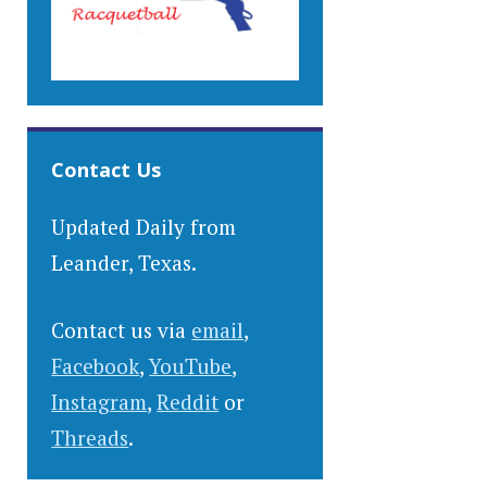
Contact Us
Updated Daily from
Leander, Texas.
Contact us via
email
,
Facebook
,
YouTube
,
Instagram
,
Reddit
or
Threads
.