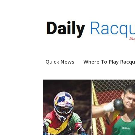
News, Events, Video
Daily Racquetball
Skip
Quick News
Where To Play Racqu
to
content