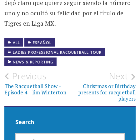
dejó claro que quiere seguir siendo la número
uno y no ocultó su felicidad por el título de
Tigres en Liga MX.
ALL
ESPAÑOL
LADIES PROFESSIONAL RACQUETBALL TOUR
NEWS & REPORTING
Post
Previous
Next
navigation
The Racquetball Show –
Christmas or Birthday
Episode 4 – Jim Winterton
presents for racquetball
players
Search
SEARCH